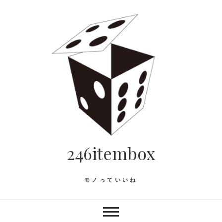
Skip
to
content
246itembox
モノっていいね